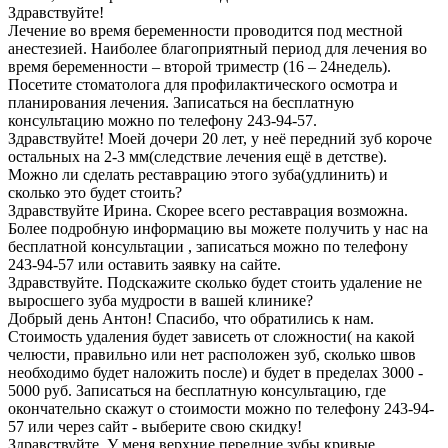
Здравствуйте!
Лечение во время беременности проводится под местной
анестезией. Наиболее благоприятный период для лечения во
время беременности – второй триместр (16 – 24недель).
Посетите стоматолога для профилактического осмотра и
планирования лечения. Записаться на бесплатную
консультацию можно по телефону 243-94-57.
Здравствуйте! Моей дочери 20 лет, у неё передний зуб короче
остальных на 2-3 мм(следствие лечения ещё в детстве).
Можно ли сделать реставрацию этого зуба(удлинить) и
сколько это будет стоить?
Здравствуйте Ирина. Скорее всего реставрация возможна.
Более подробную информацию вы можете получить у нас на
бесплатной консультации , записаться можно по телефону
243-94-57 или оставить заявку на сайте.
Здравствуйте. Подскажите сколько будет стоить удаление не
выросшего зуба мудрости в вашей клинике?
Добрый день Антон! Спасибо, что обратились к нам.
Стоимость удаления будет зависеть от сложности( на какой
челюсти, правильно или нет расположен зуб, сколько швов
необходимо будет наложить после) и будет в пределах 3000 -
5000 руб. Записаться на бесплатную консультацию, где
окончательно скажут о стоимости можно по телефону 243-94-
57 или через сайт - выберите свою скидку!
Здравствуйте. У меня верхние передние зубы кривые...