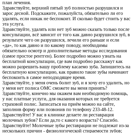
план лечения.
Здравствуйте, верхний пятый зуб полностью разрушился и
зарос десной. Подскажите, пожалуйста, обязательно ли его
удалять, если никак не беспокоит. И сколько будет стоить у вас
эта услуга.
Здравствуйте, удалять или нет зуб можно сказать только после
консультации, всё зависит от того как давно разрушился зуб, в
результате чего он разрушился, лечили его раньше и если
«да», то как давно и по какому поводу, необходимы
обязательно осмотр и дополнительные методы исследования
(самое простое рентген). Более подробно можно узнать на
бесплатной консультации, где вам подробно расскажут как
можно разрешить вашу проблему касаемо зуба. Запишитесь на
бесплатную консультацию, как правило такие зубы начинают
беспокоить в самое неподходящее время.
Здравствуйте, у меня очень болит зуб, и я хочу его удалить, но
у меня нет полиса ОМС сможете вы меня принять?
Здравствуйте, конечно мы окажем вам необходимую помощь,
у нас платные услуги, для оказания которых не требуется
страховой полис. Записаться на приём можно на сайте,
заполнив форму или позвонив по телефону 233-48-12.
Здравствуйте! У вас в клинике делаете ли реставрация
молочных зубов? Если да,то с какого возраста? Спасибо.
Здравствуйте! Молочные зубы реставрации не подлежат из-за
нескольких причин - физиологической стираемости зубов;