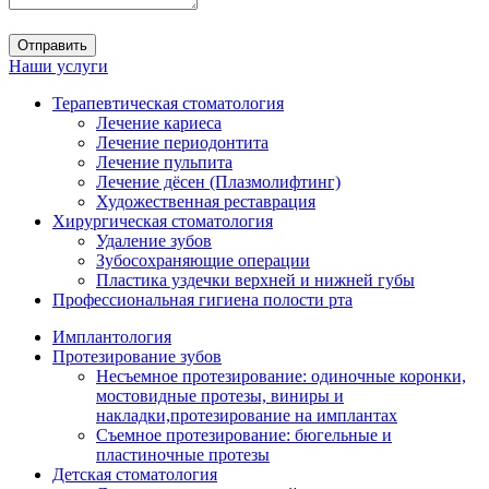
Наши услуги
Терапевтическая стоматология
Лечение кариеса
Лечение периодонтита
Лечение пульпита
Лечение дёсен (Плазмолифтинг)
Художественная реставрация
Хирургическая стоматология
Удаление зубов
Зубосохраняющие операции
Пластика уздечки верхней и нижней губы
Профессиональная гигиена полости рта
Имплантология
Протезирование зубов
Несъемное протезирование: одиночные коронки,
мостовидные протезы, виниры и
накладки,протезирование на имплантах
Съемное протезирование: бюгельные и
пластиночные протезы
Детская стоматология