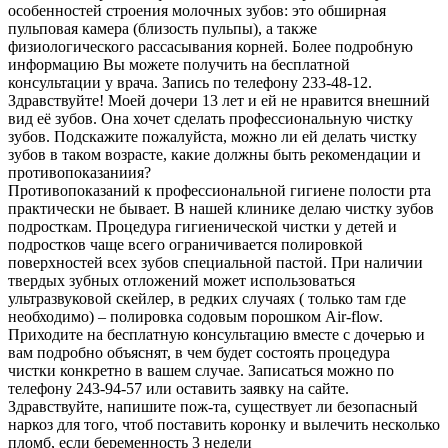
особенностей строения молочных зубов: это обширная
пульповая камера (близость пульпы), а также
физиологического рассасывания корней. Более подробную
информацию Вы можете получить на бесплатной
консультации у врача. Запись по телефону 233-48-12.
Здравствуйте! Моей дочери 13 лет и ей не нравится внешний
вид её зубов. Она хочет сделать профессиональную чистку
зубов. Подскажите пожалуйста, можно ли ей делать чистку
зубов в таком возрасте, какие должны быть рекомендации и
противопоказаниия?
Противопоказаний к профессиональной гигиене полости рта
практически не бывает. В нашей клинике делаю чистку зубов
подросткам. Процедура гигиенической чистки у детей и
подростков чаще всего ограничивается полировкой
поверхностей всех зубов специальной пастой. При наличии
твердых зубных отложений может использоваться
ультразвуковой скейлер, в редких случаях ( только там где
необходимо) – полировка содовым порошком Air-flow.
Приходите на бесплатную консультацию вместе с дочерью и
вам подробно объяснят, в чем будет состоять процедура
чистки конкретно в вашем случае. Записаться можно по
телефону 243-94-57 или оставить заявку на сайте.
Здравствуйте, напишите пож-та, существует ли безопасный
наркоз для того, чтоб поставить коронку и вылечить несколько
пломб, если беременность 3 недели