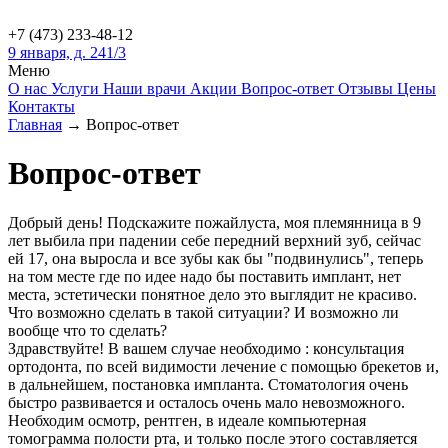
+7 (473)
233-48-12
9 января, д. 241/3
Меню
О нас
Услуги
Наши врачи
Акции
Вопрос-ответ
Отзывы
Цены
Контакты
Главная
→
Вопрос-ответ
Вопрос-ответ
Добрый день! Подскажите пожайлуста, моя племянница в 9
лет выбила при падении себе передний верхний зуб, сейчас
ей 17, она выросла и все зубы как бы "подвинулись", теперь
на том месте где по идее надо бы поставить имплант, нет
места, эстетически понятное дело это выглядит не красиво.
Что возможно сделать в такой ситуации? И возможно ли
вообще что то сделать?
Здравствуйте! В вашем случае необходимо : консультация
ортодонта, по всей видимости лечение с помощью брекетов и,
в дальнейшем, постановка импланта. Стоматология очень
быстро развивается и осталось очень мало невозможного.
Необходим осмотр, рентген, в идеале компьютерная
томограмма полости рта, и только после этого составляется