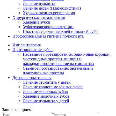
Лечение пульпита
Лечение дёсен (Плазмолифтинг)
Художественная реставрация
Хирургическая стоматология
Удаление зубов
Зубосохраняющие операции
Пластика уздечки верхней и нижней губы
Профессиональная гигиена полости рта
Имплантология
Протезирование зубов
Несъемное протезирование: одиночные коронки,
мостовидные протезы, виниры и
накладки,протезирование на имплантах
Съемное протезирование: бюгельные и
пластиночные протезы
Детская стоматология
Лечение стоматита у детей
Лечение кариеса молочных зубов
Лечение молочных зубов
Удаление молочных зубов
Лечение пульпита у детей
Запись на прием