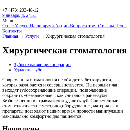
+7 (473)
233-48-12
9 января, д. 241/3
Меню
О нас
Услуги
Наши врачи
Акции
Вопрос-ответ
Отзывы
Цены
Контакты
Главная
→
Услуги
→
Хирургическая стоматология
Хирургическая стоматология
Зубосохраняющие операции
Удаление зубов
Современная стоматология не обходится без хирургии,
которая развивается и совершенствуется. На первый план
выходят зубосохраняющие операции, позволяющие
сохранить «безнадежные», как считалось ранее,зубы.
Безболезненно и атравматично удалить зуб. Современные
стоматологические методики,оборудование , материалы и
препараты позволяют нашим врачам провести манипуляции
максимально комфортно для пациентов.
Наши цены