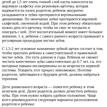
детей до 1,5 лет очень тонкий слой пасты наносится на
марлевую салфетку или резиновую щеточку, которая
надевается на палец родителя, ребенок аккуратно
укладывается и зубки протираются вертикальными
движениями. По окончании зубки протираются марлевой
салфеткой, смоченной водой. При этом ребенку обязательно
нужно дать его щеточку, чтобы он смог ее погрызть и
поиграть с ней. Этот воспитательный момент имеет большое
значение, т. к. ребенок с самого раннего возраста привыкает к
регулярным процедурам чистки зубов.
С 1,5-2 лет основное назначение зубной щетки состоит в том,
чтобы приучать ребенка к самостоятельной и правильной
чистке зубов. Это путь длиною в годы. Ребенок не сможет
чистить качественно зубы самостоятельно до 6-7 лет, т.к. его
моторные навыки несовершенны из-за незрелости нервной
системы. Ускорить этот процесс невозможно. Поэтому
родители, заботящиеся о будущем детей, должны набраться
терпения.
Дети дошкольного возраста — помогите ребенку в этом
нелегком деле. Далее родитель должен дочистить ребенку
зубы. При этом нужно избрать удобное положение. Чаще
всего рекомендуются следующие варианты расположения
родителя и ребенка: