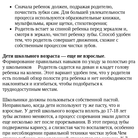
Сначала ребенок должен, подражая родителю,
почистить зубки сам. Для большей увлекательности
процесса используются образовательные книжки,
мультфильмы, яркие щетки, стихотворения;
Родитель встает за спиной ребенка перед зеркалом и,
смотря в зеркало, чистит ребенку зубы. Способ удобен
тем, что родитель совершает движения, схожие с
собственным процессом чистки зубов.
Дети школьного возраста — еще не взрослые
.
Формирование правильных навыков по уходу за полостью рта
у школьников
Родитель садится на диван и кладет голову
ребенка на колени. Этот вариант удобен тем, что у родителя
есть полный обзор полости рта ребенка и нет необходимости
наклоняться и изгибаться, чтобы подобраться к
труднодоступным местам.
Школьники должны пользоваться собственной пастой.
Неправильно, когда дети используют ту же пасту, что и
взрослые. У детей школьного возраста вплоть до 17-18 лет
зубы активно меняются, а процесс созревания эмали длится
еще несколько лет после прорезывания. В этот период зубы
подвержены кариесу, а слизистая часто воспаляется, особенно
при несоблюдении правильной техники чистки зубов.Чем