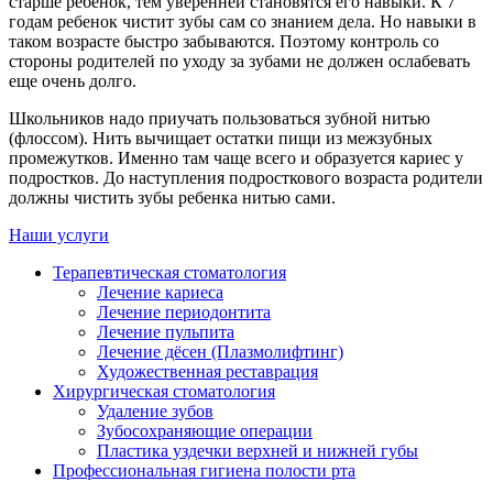
старше ребенок, тем уверенней становятся его навыки. К 7
годам ребенок чистит зубы сам со знанием дела. Но навыки в
таком возрасте быстро забываются. Поэтому контроль со
стороны родителей по уходу за зубами не должен ослабевать
еще очень долго.
Школьников надо приучать пользоваться зубной нитью
(флоссом). Нить вычищает остатки пищи из межзубных
промежутков. Именно там чаще всего и образуется кариес у
подростков. До наступления подросткового возраста родители
должны чистить зубы ребенка нитью сами.
Наши услуги
Терапевтическая стоматология
Лечение кариеса
Лечение периодонтита
Лечение пульпита
Лечение дёсен (Плазмолифтинг)
Художественная реставрация
Хирургическая стоматология
Удаление зубов
Зубосохраняющие операции
Пластика уздечки верхней и нижней губы
Профессиональная гигиена полости рта